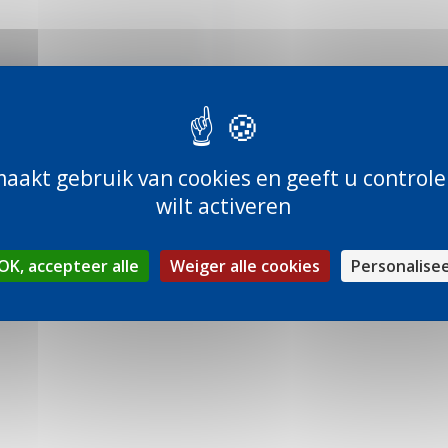
are deuren
maakt gebruik van cookies en geeft u controle
wilt activeren
s
OK, accepteer alle
Weiger alle cookies
Personalise