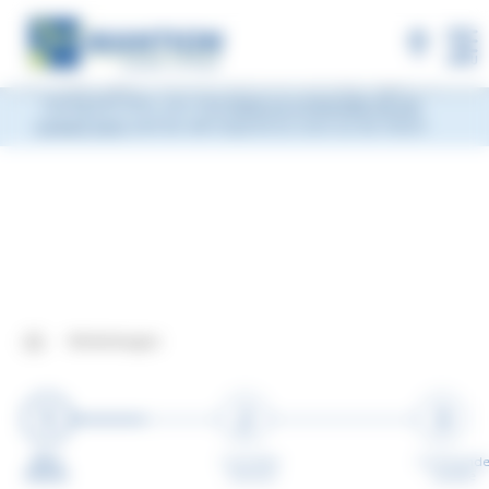
×
MANTION will be closed during Week 33, from
Monday, August 10 to Friday, August 14, 2026
included.
Shipments will be suspended from the evening
MENU
of Friday, August 7 and will resume on Monday, August 17.
During this time, you may
leave us a message via our
contact form
and we will respond as soon as we return.
Winkelwagen
1
2
3
Mon
Consulter
Command
Panier
- Deviser
validée