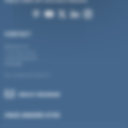
CONTACT
MANTION SAS
7 rue Gay Lussac
25000 BESANÇON
FRANKRIJK
Tel.: +33 (0) 3 81 50 56 77
BERICHT VERZENDEN
ONZE ANDERE SITES