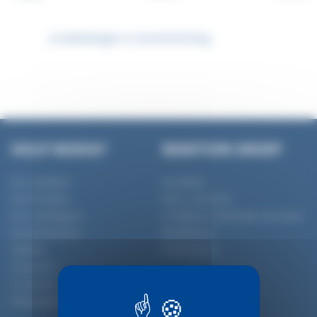
Je winkelwagen is momenteel leeg.
HULP NODIG?
MANTION GROEP
Nos Gammes
Actualités
Nos Produits
Nous contacter
Nos Catalogues
Conditions Générales de Vente
Documentation
Distribution
SlidSoft
Distributeurs
Garanties
La norme
Marquage CE