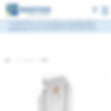
×
MANTION will be closed during Week 33, from
Monday, August 10 to Friday, August 14, 2026
included.
Shipments will be suspended from the evening
MENU
of Friday, August 7 and will resume on Monday, August 17.
During this time, you may
leave us a message via our
contact form
and we will respond as soon as we return.
Onze producten
0400