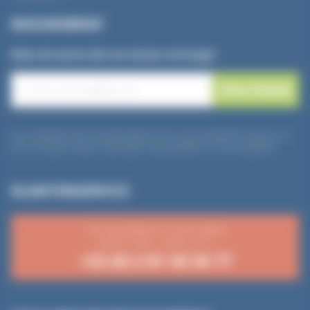
NIEUWSBRIEF
Wees de eerste die ons nieuws ontvangt!
E
-
m
a
i
l
Uw e-mailadres wordt uitsluitend gebruikt om onze nieuwsbrief te versturen. U
*
kunt zich op elk moment uitschrijven via de afmeldlink in onze nieuwsbrief.
KLANTENSERVICE
Van maandag tot en met vrijdag
08:30–12:00 / 14:00–16:15
+33 (0) 3 81 50 56 77