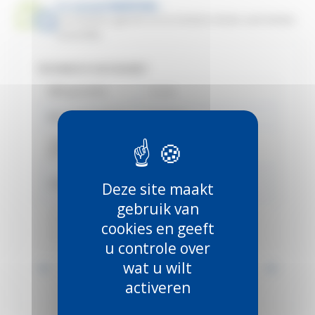
Le conseil MANTION :
La monture gauche et la monture droite sont livrées
ensemble.
TECHNISCH DATASHEET
B2B-garantie
12 jaar
Bevestigingstype
op plaat
Capacité par
400 kg
porte
214 - Sportub - Zware
Catalogus
Deze site maakt
deuren
gebruik van
Délai
cookies en geeft
d'expédition du
2
produit
u controle over
wat u wilt
Voir toutes les informations
activeren