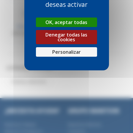
deseas activar
STP
OK, aceptar todas
Plano técnico
1098_drawing_STEP
Denegar todas las
cookies
Personalizar
CATÉGORIES ASSOCIÉES
Puertas exteriores
¿NECESITA AYUDA?
GRUPO MANTION
Nuestras Gamas
Nuestras Noticias
Nuestros Productos
Contacto