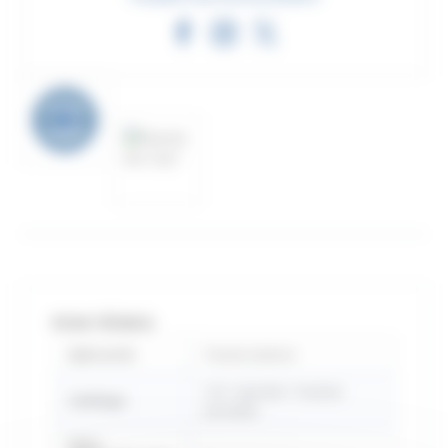
FICHA TÉCNICA
Aplicación
Puerta exterior
214 - Sportub - Puertas
Catálogo
pesadas
Délai