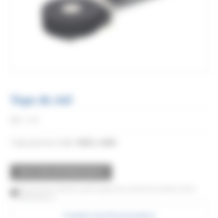
Tope de riel
Réf:
1098
Tope para los rieles
3530
y
5040
.
SOLICITAR UN PRESUPUESTO
Este producto también puede adquirirse a través de nuestra red de
distribuidores
Compartir esta ficha de producto