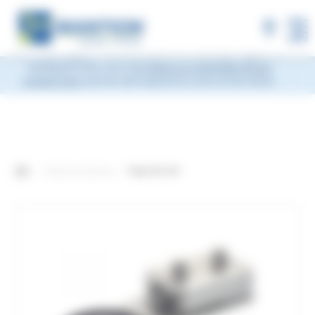
×
MANTION will be closed during Week 33, from
Monday, August 10 to Friday, August 14, 2026
included.
Shipments will be suspended from the evening
MENU
of Friday, August 7 and will resume on Monday, August 17.
During this time, you may
leave us a message via our
contact form
and we will respond as soon as we return.
Nuestros productos
Tope de riel