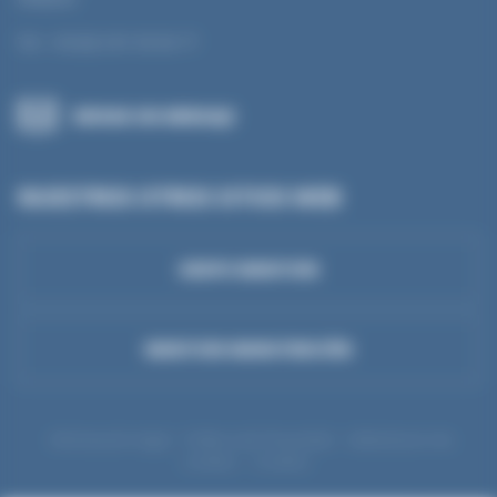
Tel : +33 (0) 3 81 50 56 77
ENVIAR UN MENSAJE
NUESTROS OTROS SITIOS WEB
GRUPO MANTION
MANTION MANUTENCIÓN
Información legal
Política de Privacidad
Administrar mis
cookies
Cookies