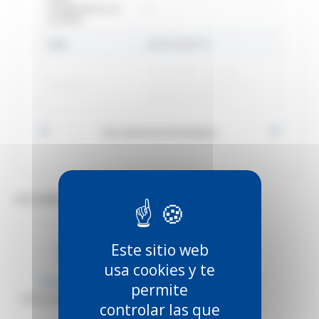
d'expédition du
2
produit
EAN
3660720005715
SPORTUB® - Système
Gamme
coulissant pour portes à
déplacement droit
Voir toutes les informations
DOCUMENTOS TÉCNICOS (3)
PDF
DWG
Este sitio web
usa cookies y te
Plano técnico
Plano técnico
permite
1098_drawing_PDF_mm
1098_drawing_DWG
controlar las que