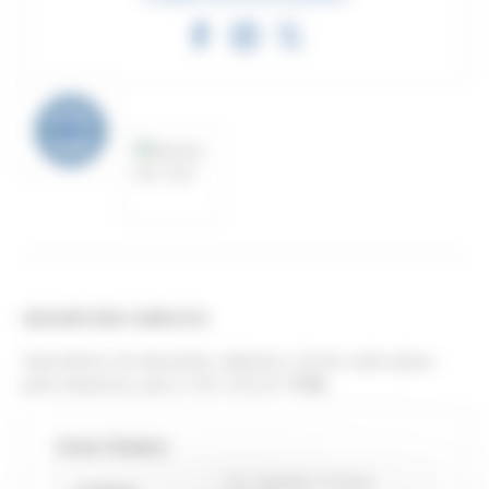
DESCRIPCIÓN COMPLETA
Guía inferior de oliva latón, diámetro 24 mm sobre placa
para empotrar, para U 30 x 30 (ref.
1110
).
FICHA TÉCNICA
214 - Sportub - Puertas