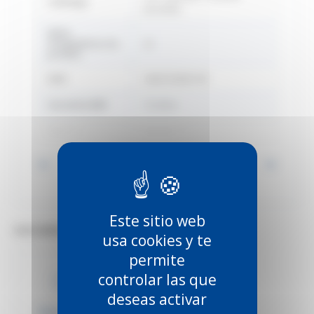
Catálogo
pesadas
Délai
d'expédition du
22
produit
EAN
3660720005739
Garantía B2B
12 años
Marca
Mantion
Voir toutes les informations
Este sitio web
DOCUMENTOS TÉCNICOS (3)
usa cookies y te
permite
PDF
PDF
controlar las que
deseas activar
Plano técnico
Plano técnico