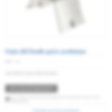
Guía del fondo para aceitunas
Réf:
1100
Guía inferior para oliva de latón.
SOLICITAR UN PRESUPUESTO
Este producto también puede adquirirse a través de nuestra red de
distribuidores
Compartir esta ficha de producto