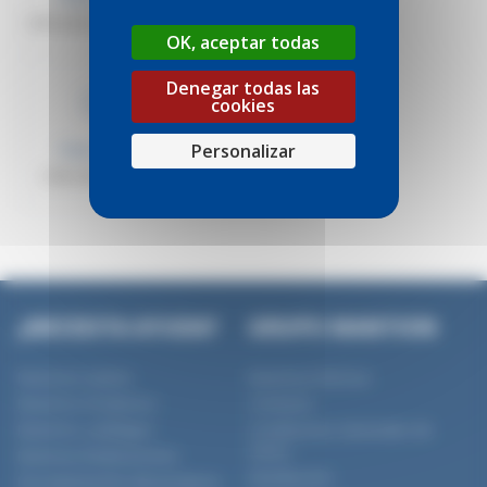
1100_plan_bd_w_01_mm
1100_drawing_PDF_mm
OK, aceptar todas
Denegar todas las
DWG
cookies
Personalizar
Plano técnico
1100_drawing_DWG
¿NECESITA AYUDA?
GRUPO MANTION
Nuestras Gamas
Nuestras Noticias
Nuestros Productos
Contacto
Nuestros catálogos
Condiciones Generales de
Venta
Nuestras Realizaciones
Distribución
Documentación del producto