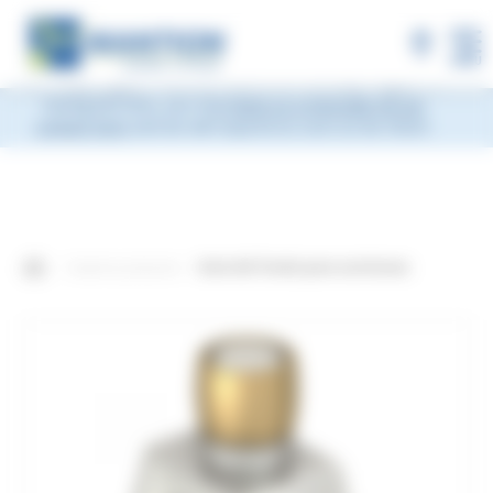
×
MANTION will be closed during Week 33, from
Monday, August 10 to Friday, August 14, 2026
included.
Shipments will be suspended from the evening
MENU
of Friday, August 7 and will resume on Monday, August 17.
During this time, you may
leave us a message via our
contact form
and we will respond as soon as we return.
Nuestros productos
Guía del fondo para aceitunas