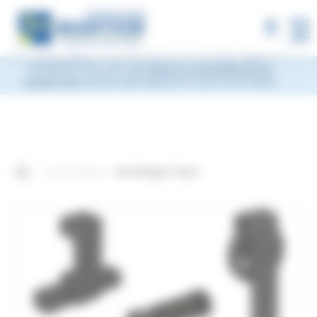
×
MANTION will be closed during Week 33, from
Monday, August 10 to Friday, August 14, 2026
included.
Shipments will be suspended from the evening
MENU
of Friday, August 7 and will resume on Monday, August 17.
During this time, you may
leave us a message via our
contact form
and we will respond as soon as we return.
Unsere Produkte
Beschlagset Typ A