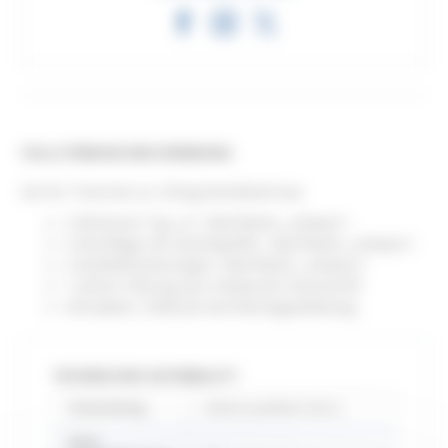
VOLLSTÄNDIGE BESCHREIBUNG
Set für Türen bis zu 120 kg bestehend aus:
2 Monturen Typ „A“, Oberfläche „schwarz“;
2 Anschläge mit Gummipuffer, Oberfläche „schwarz“;
2 Aushebesicherungen, Oberfläche „schwarz“;
1 untere Führung aus schwarzem Kunststoff;
Schrauben, Schlüssel und Montageanleitung.
TECHNISCHES DATENBLATT
Anwendung
Interior partition doors
Délai