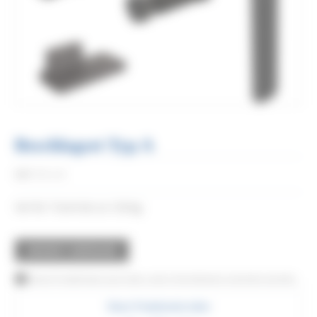
Beschlagset Typ A
Réf:
RD-A-B
Set für Türen bis zu 120 kg.
ANGEBOT ANFRAGEN
Dieses Produkt kann auch über unser Vertriebsnetz erworben werden
Diese Produktseite teilen