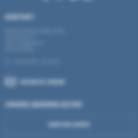
KONTAKT
MANTION Baubeschläge GmbH
Dieselstraße 18
42579 Heiligenhaus
DEUTSCHLAND
Tel : +49 (0) 2056 / 58 26 90
NACHRICHT SENDEN
UNSERE ANDEREN SEITEN
MANTION-GRUPPE