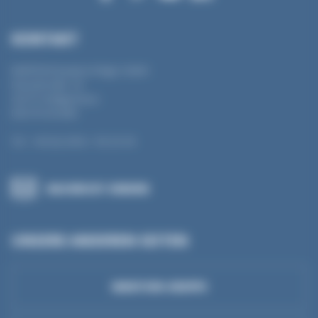
KONTAKT
MANTION Baubeschläge GmbH
Dieselstraße 18
42579 Heiligenhaus
DEUTSCHLAND
Tel : +49 (0) 2056 / 58 26 90
NACHRICHT SENDEN
UNSERE ANDEREN SEITEN
MANTION-GRUPPE