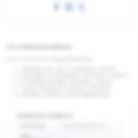
VOLLSTÄNDIGE BESCHREIBUNG
Set für Türen bis zu 120 kg bestehend aus:
2 Monturen vom Typ „C“, Oberfläche „schwarz“;
2 Anschläge mit Gummipuffer, Oberfläche „schwarz“;
2 Aushebelsicherungen, Oberfläche „schwarz“;
1 untere Führung aus schwarzem Kunststoff;
Schrauben, Schlüssel und Montageanleitung.
TECHNISCHES DATENBLATT
Anwendung
Interior partition doors
Délai