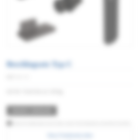
Beschlagsatz Typ C
Réf:
RD-C-B
Set für Türen bis zu 120 kg.
ANGEBOT ANFRAGEN
Dieses Produkt kann auch über unser Vertriebsnetz erworben werden
Diese Produktseite teilen