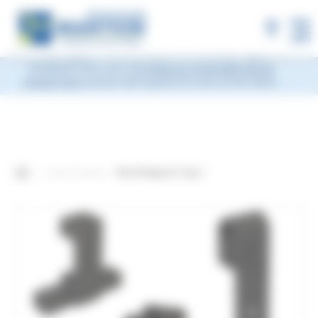
×
MANTION will be closed during Week 33, from
Monday, August 10 to Friday, August 14, 2026
included.
Shipments will be suspended from the evening
MENU
of Friday, August 7 and will resume on Monday, August 17.
During this time, you may
leave us a message via our
contact form
and we will respond as soon as we return.
Unsere Produkte
Beschlagsatz Typ C